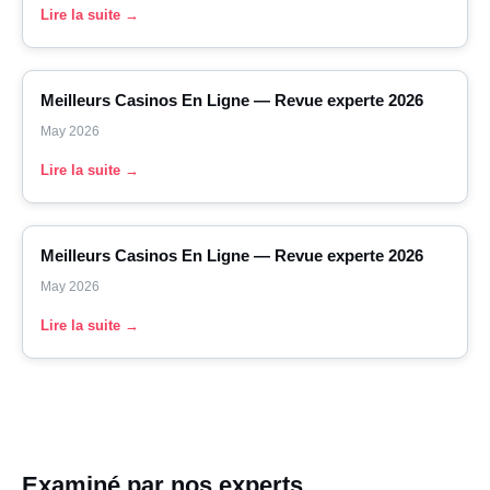
Lire la suite →
Meilleurs Casinos En Ligne — Revue experte 2026
May 2026
Lire la suite →
Meilleurs Casinos En Ligne — Revue experte 2026
May 2026
Lire la suite →
Examiné par nos experts