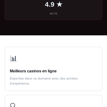
4.9 ★
NOTE
📊
Meilleurs casinos en ligne
Expertise dans ce domaine avec des années
d’expérience.
🔍